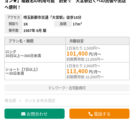
ョン★】複数名の利用可能 割安で 大宮駅近くへの出張や出店
へ便利！
アクセス
埼玉新都市交通「大宮駅」徒歩18分
間取り
1K
面積
17m²
築年数
1987年 9月 築
プラン名・期間
月額目安
1日当たり 2,500円～
ロング
101,400
円/月～
30日以上～360日未満
初期費用他 22,000円～
1日当たり 2,900円～
ショート【7日以上】
113,400
円/月～
～30日未満
初期費用他 16,500円～
テレワーク・在宅勤務可
埼玉県
さいたま市大宮区
お問合わせ
電話する