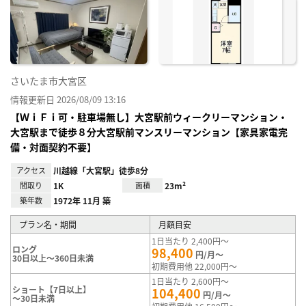
り登
録
さいたま市大宮区
情報更新日 2026/08/09 13:16
【ＷｉＦｉ可・駐車場無し】大宮駅前ウィークリーマンション・
大宮駅まで徒歩８分大宮駅前マンスリーマンション【家具家電完
備・対面契約不要】
アクセス
川越線「大宮駅」徒歩8分
間取り
1K
面積
23m²
築年数
1972年 11月 築
プラン名・期間
月額目安
1日当たり 2,400円～
ロング
98,400
円/月～
30日以上～360日未満
初期費用他 22,000円～
1日当たり 2,600円～
ショート【7日以上】
104,400
円/月～
～30日未満