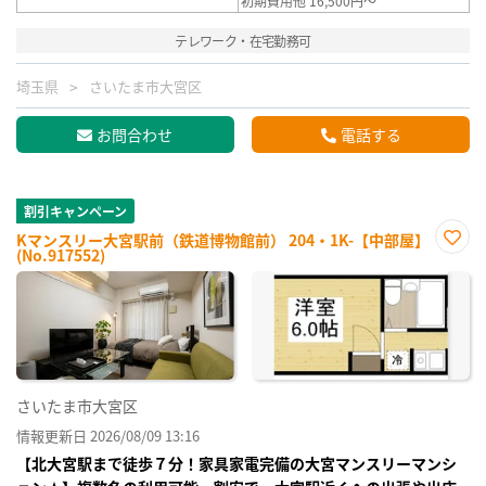
初期費用他 16,500円～
テレワーク・在宅勤務可
埼玉県
さいたま市大宮区
お問合わせ
電話する
割引キャンペーン
Kマンスリー大宮駅前（鉄道博物館前） 204・1K-【中部屋】
(No.917552)
お気
に入
り登
録
さいたま市大宮区
情報更新日 2026/08/09 13:16
【北大宮駅まで徒歩７分！家具家電完備の大宮マンスリーマンシ