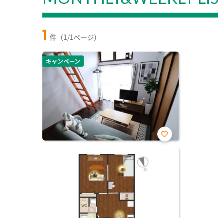
1
件（1/1ページ）
キャンペーン
お気
に入
り登
録