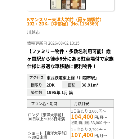
Kマンスリー東洋大学前（霞ヶ関駅前）
102・2DK-【中部屋】(No.1134569)
川越市
情報更新日 2026/08/02 13:15
【ファミリー物件・多数名利用可能】霞
ヶ関駅から徒歩8分にある駐車場付で家族
仕様に最適な車移動に便利物件！
東武鉄道東上線「川越市駅」
アクセス
2DK
38.91m²
間取り
面積
1995年 1月 築
築年数
プラン名・期間
月額目安
1日当たり 2,600円～
ロング【東洋大学前】
104,400
円/月～
30日以上～365日未満
初期費用他 33,000円～
1日当たり 2,700円～
ショート【東洋大学前】
107,400
円/月～
～30日未満