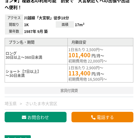
ョン★】複数名の利用可能 割安で 大宮駅近くへの出張や出店
へ便利！
アクセス
川越線「大宮駅」徒歩18分
間取り
1K
面積
17m²
築年数
1987年 9月 築
プラン名・期間
月額目安
1日当たり 2,500円～
ロング
101,400
円/月～
30日以上～360日未満
初期費用他 22,000円～
1日当たり 2,900円～
ショート【7日以上】
113,400
円/月～
～30日未満
初期費用他 16,500円～
家具付賃貸
埼玉県
さいたま市大宮区
お問合わせ
電話する