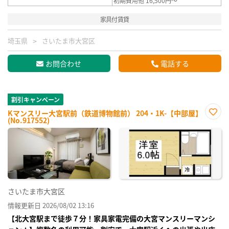
初期費用他 16,500円～
家具付賃貸
埼玉県
さいたま市大宮区
お問合わせ
電話する
割引キャンペーン
Kマンスリー大宮駅前（鉄道博物館前） 204・1K-【中部屋】
(No.917552)
お気
に入
り登
録
さいたま市大宮区
情報更新日 2026/08/02 13:16
【北大宮駅まで徒歩７分！家具家電完備の大宮マンスリーマンシ