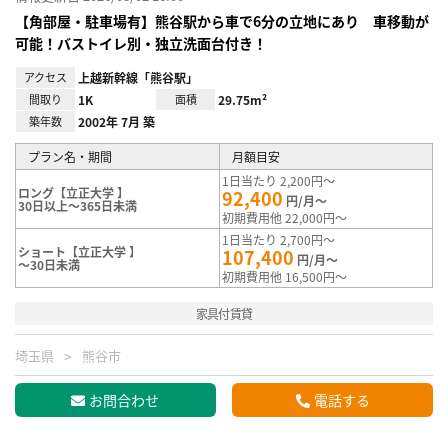
【角部屋・駐車場有】熊谷駅から車で6分の立地にあり 車移動が
可能！バストイレ別・独立洗面台付き！
アクセス
上越新幹線「熊谷駅」
間取り
1K
面積
29.75m²
築年数
2002年 7月 築
プラン名・期間
月額目安
1日当たり 2,200円～
ロング【立正大学 】
92,400
円/月～
30日以上～365日未満
初期費用他 22,000円～
1日当たり 2,700円～
ショート【立正大学 】
107,400
円/月～
～30日未満
初期費用他 16,500円～
家具付賃貸
埼玉県
熊谷市
お問合わせ
電話する