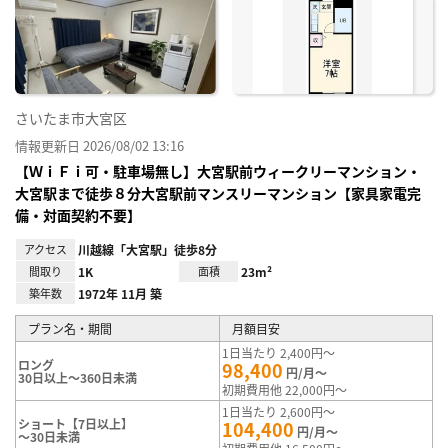
り登
録
さいたま市大宮区
情報更新日 2026/08/02 13:16
【ＷｉＦｉ可・駐車場無し】大宮駅前ウィークリーマンション・
大宮駅まで徒歩８分大宮駅前マンスリーマンション【家具家電完
備・対面契約不要】
アクセス
川越線「大宮駅」徒歩8分
間取り
1K
面積
23m²
築年数
1972年 11月 築
プラン名・期間
月額目安
1日当たり 2,400円～
ロング
98,400
円/月～
30日以上～360日未満
初期費用他 22,000円～
1日当たり 2,600円～
ショート【7日以上】
104,400
円/月～
～30日未満