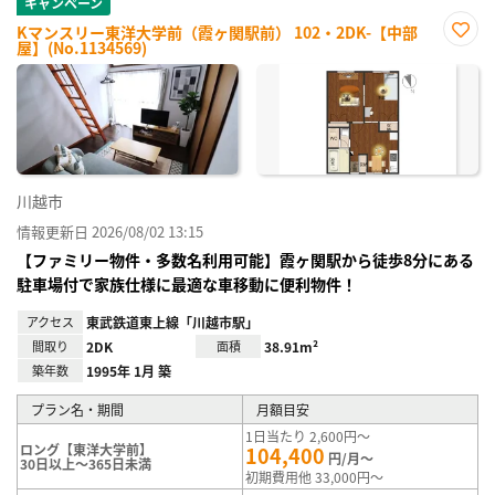
キャンペーン
Kマンスリー東洋大学前（霞ヶ関駅前） 102・2DK-【中部
屋】(No.1134569)
お気
に入
り登
録
川越市
情報更新日 2026/08/02 13:15
【ファミリー物件・多数名利用可能】霞ヶ関駅から徒歩8分にある
駐車場付で家族仕様に最適な車移動に便利物件！
アクセス
東武鉄道東上線「川越市駅」
間取り
2DK
面積
38.91m²
築年数
1995年 1月 築
プラン名・期間
月額目安
1日当たり 2,600円～
ロング【東洋大学前】
104,400
円/月～
30日以上～365日未満
初期費用他 33,000円～