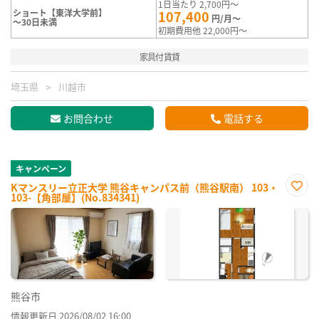
1日当たり 2,700円～
ショート【東洋大学前】
107,400
円/月～
～30日未満
初期費用他 22,000円～
家具付賃貸
埼玉県
川越市
お問合わせ
電話する
キャンペーン
Kマンスリー立正大学 熊谷キャンパス前（熊谷駅南） 103・
103-【角部屋】(No.834341)
お気
に入
り登
録
熊谷市
情報更新日 2026/08/02 16:00