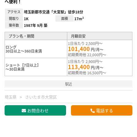
へ便利！
アクセス
埼玉新都市交通「大宮駅」徒歩18分
間取り
1K
面積
17m²
築年数
1987年 9月 築
プラン名・期間
月額目安
1日当たり 2,500円～
ロング
101,400
円/月～
30日以上～360日未満
初期費用他 22,000円～
1日当たり 2,900円～
ショート【7日以上】
113,400
円/月～
～30日未満
初期費用他 16,500円～
駅近
埼玉県
さいたま市大宮区
お問合わせ
電話する