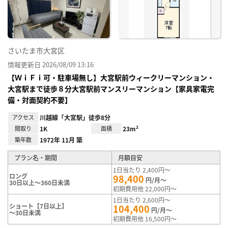
録
さいたま市大宮区
情報更新日 2026/08/09 13:16
【ＷｉＦｉ可・駐車場無し】大宮駅前ウィークリーマンション・
大宮駅まで徒歩８分大宮駅前マンスリーマンション【家具家電完
備・対面契約不要】
アクセス
川越線「大宮駅」徒歩8分
間取り
1K
面積
23m²
築年数
1972年 11月 築
プラン名・期間
月額目安
1日当たり 2,400円～
ロング
98,400
円/月～
30日以上～360日未満
初期費用他 22,000円～
1日当たり 2,600円～
ショート【7日以上】
104,400
円/月～
～30日未満
初期費用他 16,500円～