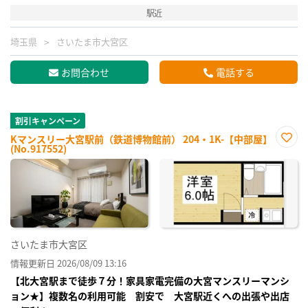
駅近
埼玉県
さいたま市大宮区
お問合わせ
電話する
割引キャンペーン
Kマンスリー大宮駅前（鉄道博物館前） 204・1K-【中部屋】
(No.917552)
お気
に入
り登
録
さいたま市大宮区
情報更新日 2026/08/09 13:16
【北大宮駅まで徒歩７分！家具家電完備の大宮マンスリーマンシ
ョン★】複数名の利用可能 割安で 大宮駅近くへの出張や出店