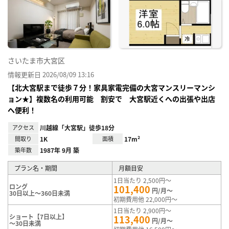
り登
録
さいたま市大宮区
情報更新日 2026/08/09 13:16
【北大宮駅まで徒歩７分！家具家電完備の大宮マンスリーマンシ
ョン★】複数名の利用可能 割安で 大宮駅近くへの出張や出店
へ便利！
アクセス
川越線「大宮駅」徒歩18分
間取り
1K
面積
17m²
築年数
1987年 9月 築
プラン名・期間
月額目安
1日当たり 2,500円～
ロング
101,400
円/月～
30日以上～360日未満
初期費用他 22,000円～
1日当たり 2,900円～
ショート【7日以上】
113,400
円/月～
～30日未満