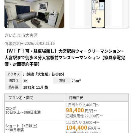
り登
録
さいたま市大宮区
情報更新日 2026/08/02 13:16
【ＷｉＦｉ可・駐車場無し】大宮駅前ウィークリーマンション・
大宮駅まで徒歩８分大宮駅前マンスリーマンション【家具家電完
備・対面契約不要】
アクセス
川越線「大宮駅」徒歩8分
間取り
1K
面積
23m²
築年数
1972年 11月 築
プラン名・期間
月額目安
1日当たり 2,400円～
ロング
98,400
円/月～
30日以上～360日未満
初期費用他 22,000円～
1日当たり 2,600円～
ショート【7日以上】
104,400
円/月～
～30日未満