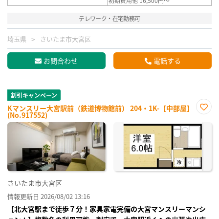
初期費用他 16,500円～
テレワーク・在宅勤務可
埼玉県
さいたま市大宮区
お問合わせ
電話する
割引キャンペーン
Kマンスリー大宮駅前（鉄道博物館前） 204・1K-【中部屋】
(No.917552)
お気
に入
り登
録
さいたま市大宮区
情報更新日 2026/08/02 13:16
【北大宮駅まで徒歩７分！家具家電完備の大宮マンスリーマンシ