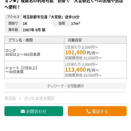
ョン★】複数名の利用可能 割安で 大宮駅近くへの出張や出店
へ便利！
アクセス
埼玉新都市交通「大宮駅」徒歩18分
間取り
1K
面積
17m²
築年数
1987年 9月 築
プラン名・期間
月額目安
1日当たり 2,500円～
ロング
101,400
円/月～
30日以上～360日未満
初期費用他 22,000円～
1日当たり 2,900円～
ショート【7日以上】
113,400
円/月～
～30日未満
初期費用他 16,500円～
テレワーク・在宅勤務可
埼玉県
さいたま市大宮区
お問合わせ
電話する