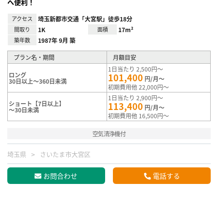
へ便利！
アクセス
埼玉新都市交通「大宮駅」徒歩18分
間取り
1K
面積
17m²
築年数
1987年 9月 築
プラン名・期間
月額目安
1日当たり 2,500円～
ロング
101,400
円/月～
30日以上～360日未満
初期費用他 22,000円～
1日当たり 2,900円～
ショート【7日以上】
113,400
円/月～
～30日未満
初期費用他 16,500円～
空気清浄機付
埼玉県
さいたま市大宮区
お問合わせ
電話する