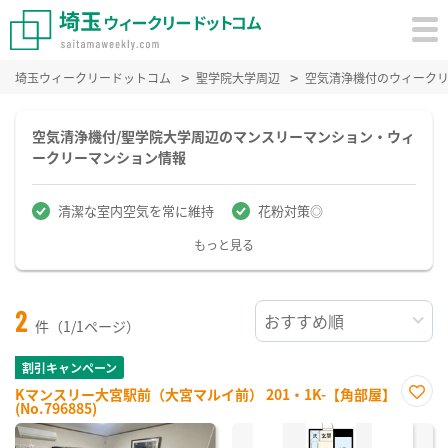
埼玉ウィークリードットコム
聖学院大学周辺
空気清浄機付のウィーク
空気清浄機付/聖学院大学周辺のマンスリーマンション・ウィ
ークリーマンション情報
清潔な室内空気を常に維持
花粉対策◎
もっと見る
2
件（1/1ページ）
割引キャンペーン
Kマンスリー大宮駅前（大宮マルイ前） 201・1K-【角部屋】
(No.796885)
お気
に入
り登