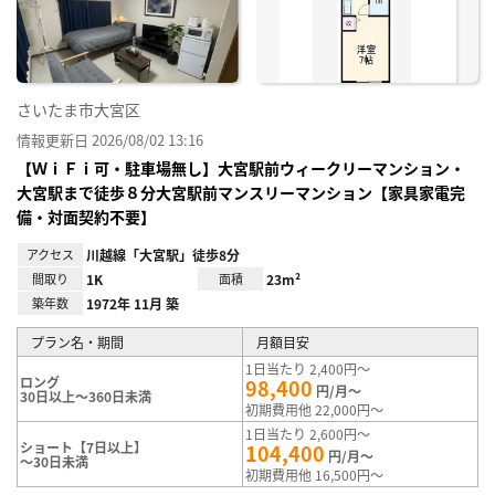
録
さいたま市大宮区
情報更新日 2026/08/02 13:16
【ＷｉＦｉ可・駐車場無し】大宮駅前ウィークリーマンション・
大宮駅まで徒歩８分大宮駅前マンスリーマンション【家具家電完
備・対面契約不要】
アクセス
川越線「大宮駅」徒歩8分
間取り
1K
面積
23m²
築年数
1972年 11月 築
プラン名・期間
月額目安
1日当たり 2,400円～
ロング
98,400
円/月～
30日以上～360日未満
初期費用他 22,000円～
1日当たり 2,600円～
ショート【7日以上】
104,400
円/月～
～30日未満
初期費用他 16,500円～