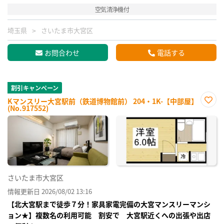
空気清浄機付
埼玉県
さいたま市大宮区
お問合わせ
電話する
割引キャンペーン
Kマンスリー大宮駅前（鉄道博物館前） 204・1K-【中部屋】
(No.917552)
お気
に入
り登
録
さいたま市大宮区
情報更新日 2026/08/02 13:16
【北大宮駅まで徒歩７分！家具家電完備の大宮マンスリーマンシ
ョン★】複数名の利用可能 割安で 大宮駅近くへの出張や出店