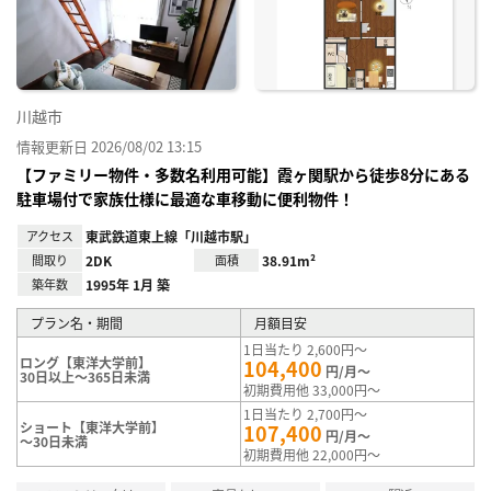
り登
録
川越市
情報更新日 2026/08/02 13:15
【ファミリー物件・多数名利用可能】霞ヶ関駅から徒歩8分にある
駐車場付で家族仕様に最適な車移動に便利物件！
アクセス
東武鉄道東上線「川越市駅」
間取り
2DK
面積
38.91m²
築年数
1995年 1月 築
プラン名・期間
月額目安
1日当たり 2,600円～
ロング【東洋大学前】
104,400
円/月～
30日以上～365日未満
初期費用他 33,000円～
1日当たり 2,700円～
ショート【東洋大学前】
107,400
円/月～
～30日未満
初期費用他 22,000円～