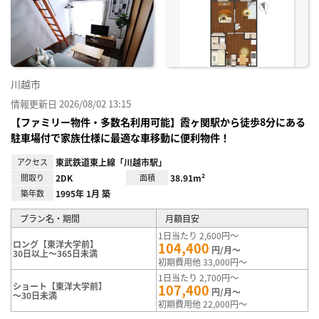
り登
録
川越市
情報更新日 2026/08/02 13:15
【ファミリー物件・多数名利用可能】霞ヶ関駅から徒歩8分にある
駐車場付で家族仕様に最適な車移動に便利物件！
アクセス
東武鉄道東上線「川越市駅」
間取り
2DK
面積
38.91m²
築年数
1995年 1月 築
プラン名・期間
月額目安
1日当たり 2,600円～
ロング【東洋大学前】
104,400
円/月～
30日以上～365日未満
初期費用他 33,000円～
1日当たり 2,700円～
ショート【東洋大学前】
107,400
円/月～
～30日未満
初期費用他 22,000円～