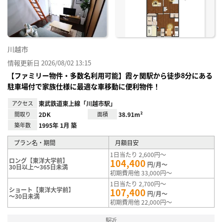
録
川越市
情報更新日 2026/08/02 13:15
【ファミリー物件・多数名利用可能】霞ヶ関駅から徒歩8分にある
駐車場付で家族仕様に最適な車移動に便利物件！
アクセス
東武鉄道東上線「川越市駅」
間取り
2DK
面積
38.91m²
築年数
1995年 1月 築
プラン名・期間
月額目安
1日当たり 2,600円～
ロング【東洋大学前】
104,400
円/月～
30日以上～365日未満
初期費用他 33,000円～
1日当たり 2,700円～
ショート【東洋大学前】
107,400
円/月～
～30日未満
初期費用他 22,000円～
駅近