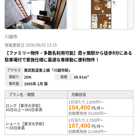
り登
録
川越市
情報更新日 2026/08/02 13:15
【ファミリー物件・多数名利用可能】霞ヶ関駅から徒歩8分にある
駐車場付で家族仕様に最適な車移動に便利物件！
アクセス
東武鉄道東上線「川越市駅」
間取り
2DK
面積
38.91m²
築年数
1995年 1月 築
プラン名・期間
月額目安
1日当たり 2,600円～
ロング【東洋大学前】
104,400
円/月～
30日以上～365日未満
初期費用他 33,000円～
1日当たり 2,700円～
ショート【東洋大学前】
107,400
円/月～
～30日未満
初期費用他 22,000円～