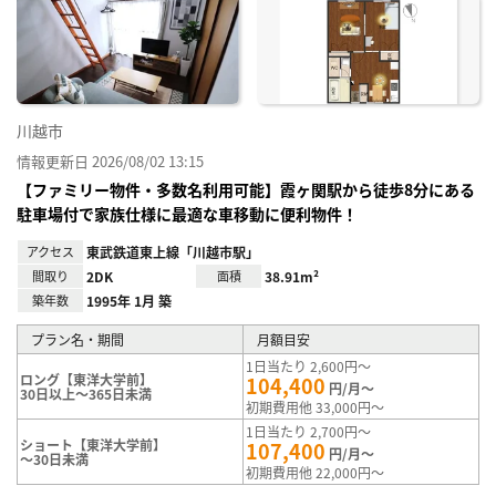
り登
録
川越市
情報更新日 2026/08/02 13:15
【ファミリー物件・多数名利用可能】霞ヶ関駅から徒歩8分にある
駐車場付で家族仕様に最適な車移動に便利物件！
アクセス
東武鉄道東上線「川越市駅」
間取り
2DK
面積
38.91m²
築年数
1995年 1月 築
プラン名・期間
月額目安
1日当たり 2,600円～
ロング【東洋大学前】
104,400
円/月～
30日以上～365日未満
初期費用他 33,000円～
1日当たり 2,700円～
ショート【東洋大学前】
107,400
円/月～
～30日未満
初期費用他 22,000円～