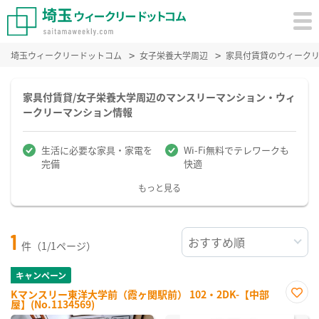
埼玉ウィークリードットコム
女子栄養大学周辺
家具付賃貸のウィーク
家具付賃貸/女子栄養大学周辺のマンスリーマンション・ウィ
ークリーマンション情報
生活に必要な家具・家電を
Wi-Fi無料でテレワークも
完備
快適
もっと見る
1
件（1/1ページ）
キャンペーン
Kマンスリー東洋大学前（霞ヶ関駅前） 102・2DK-【中部
屋】(No.1134569)
お気
に入