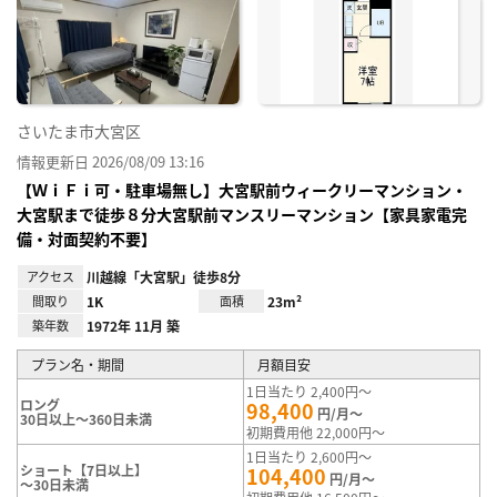
り登
録
さいたま市大宮区
情報更新日 2026/08/09 13:16
【ＷｉＦｉ可・駐車場無し】大宮駅前ウィークリーマンション・
大宮駅まで徒歩８分大宮駅前マンスリーマンション【家具家電完
備・対面契約不要】
アクセス
川越線「大宮駅」徒歩8分
間取り
1K
面積
23m²
築年数
1972年 11月 築
プラン名・期間
月額目安
1日当たり 2,400円～
ロング
98,400
円/月～
30日以上～360日未満
初期費用他 22,000円～
1日当たり 2,600円～
ショート【7日以上】
104,400
円/月～
～30日未満