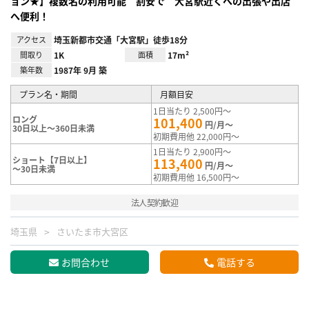
ョン★】複数名の利用可能 割安で 大宮駅近くへの出張や出店
へ便利！
アクセス
埼玉新都市交通「大宮駅」徒歩18分
間取り
1K
面積
17m²
築年数
1987年 9月 築
プラン名・期間
月額目安
1日当たり 2,500円～
ロング
101,400
円/月～
30日以上～360日未満
初期費用他 22,000円～
1日当たり 2,900円～
ショート【7日以上】
113,400
円/月～
～30日未満
初期費用他 16,500円～
法人契約歓迎
埼玉県
さいたま市大宮区
お問合わせ
電話する