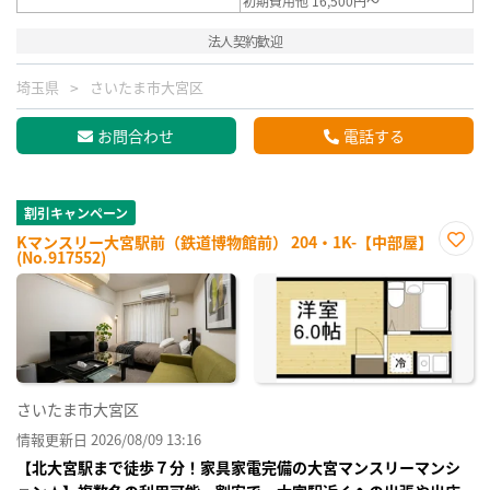
初期費用他 16,500円～
法人契約歓迎
埼玉県
さいたま市大宮区
お問合わせ
電話する
割引キャンペーン
Kマンスリー大宮駅前（鉄道博物館前） 204・1K-【中部屋】
(No.917552)
お気
に入
り登
録
さいたま市大宮区
情報更新日 2026/08/09 13:16
【北大宮駅まで徒歩７分！家具家電完備の大宮マンスリーマンシ