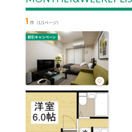
1
件（1/1ページ）
割引キャンペーン
お気
に入
り登
録