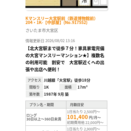
Kマンスリー大宮駅前（鉄道博物館前）
204・1K-【中部屋】(No.917552)
さいたま市大宮区
情報更新日 2026/08/02 13:16
【北大宮駅まで徒歩７分！家具家電完備
の大宮マンスリーマンション★】複数名
の利用可能 割安で 大宮駅近くへの出
張や出店へ便利！
川越線「大宮駅」徒歩18分
アクセス
1K
17m²
間取り
面積
1987年 9月 築
築年数
プラン名・期間
月額目安
1日当たり 2,500円～
ロング
101,400
円/月～
30日以上～360日未満
初期費用他 22,000円～
1日当たり 2,900円～