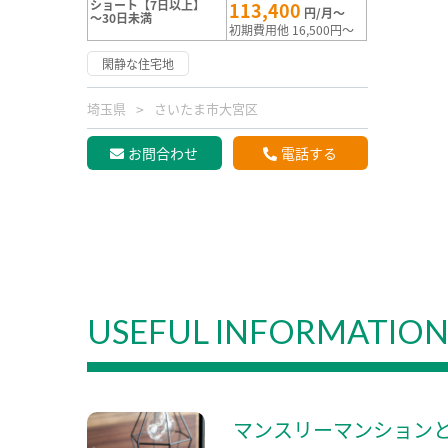
ショート【7日以上】
113,400
円/月～
～30日未満
初期費用他 16,500円～
閑静な住宅地
埼玉県
さいたま市大宮区
お問合わせ
電話する
USEFUL INFORMATIO
マンスリーマンション