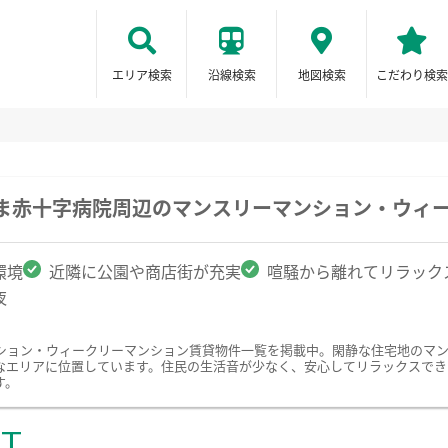
エリア検索
沿線検索
地図検索
こだわり検索
たま赤十字病院周辺のマンスリーマンション・ウィ
環境
近隣に公園や商店街が充実
喧騒から離れてリラック
夜
ション・ウィークリーマンション賃貸物件一覧を掲載中。閑静な住宅地のマ
なエリアに位置しています。住民の生活音が少なく、安心してリラックスでき
す。
ST