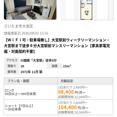
録
さいたま市大宮区
情報更新日 2026/08/02 13:16
【ＷｉＦｉ可・駐車場無し】大宮駅前ウィークリーマンション・
大宮駅まで徒歩８分大宮駅前マンスリーマンション【家具家電完
備・対面契約不要】
アクセス
川越線「大宮駅」徒歩8分
間取り
1K
面積
23m²
築年数
1972年 11月 築
プラン名・期間
月額目安
1日当たり 2,400円～
ロング
98,400
円/月～
30日以上～360日未満
初期費用他 22,000円～
1日当たり 2,600円～
ショート【7日以上】
104,400
円/月～
～30日未満
初期費用他 16,500円～