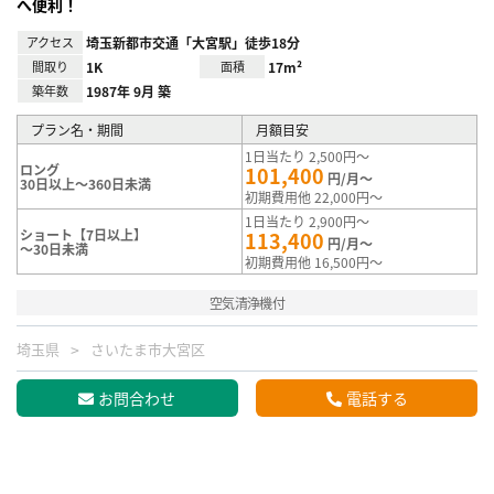
へ便利！
アクセス
埼玉新都市交通「大宮駅」徒歩18分
間取り
1K
面積
17m²
築年数
1987年 9月 築
プラン名・期間
月額目安
1日当たり 2,500円～
ロング
101,400
円/月～
30日以上～360日未満
初期費用他 22,000円～
1日当たり 2,900円～
ショート【7日以上】
113,400
円/月～
～30日未満
初期費用他 16,500円～
空気清浄機付
埼玉県
さいたま市大宮区
お問合わせ
電話する