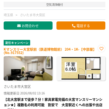
空気清浄機付
埼玉県
さいたま市大宮区
お問合わせ
電話する
割引キャンペーン
Kマンスリー大宮駅前（鉄道博物館前） 204・1K-【中部屋】
(No.917552)
お気
に入
り登
録
さいたま市大宮区
情報更新日 2026/08/02 13:16
【北大宮駅まで徒歩７分！家具家電完備の大宮マンスリーマンシ
ョン★】複数名の利用可能 割安で 大宮駅近くへの出張や出店