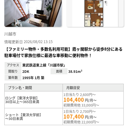
り登
録
川越市
情報更新日 2026/08/02 13:15
【ファミリー物件・多数名利用可能】霞ヶ関駅から徒歩8分にある
駐車場付で家族仕様に最適な車移動に便利物件！
アクセス
東武鉄道東上線「川越市駅」
間取り
2DK
面積
38.91m²
築年数
1995年 1月 築
プラン名・期間
月額目安
1日当たり 2,600円～
ロング【東洋大学前】
104,400
円/月～
30日以上～365日未満
初期費用他 33,000円～
1日当たり 2,700円～
ショート【東洋大学前】
107,400
円/月～
～30日未満
初期費用他 22,000円～