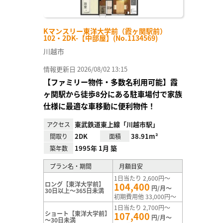
Kマンスリー東洋大学前（霞ヶ関駅前）
102・2DK-【中部屋】(No.1134569)
川越市
情報更新日 2026/08/02 13:15
【ファミリー物件・多数名利用可能】霞
ヶ関駅から徒歩8分にある駐車場付で家族
仕様に最適な車移動に便利物件！
東武鉄道東上線「川越市駅」
アクセス
2DK
38.91m²
間取り
面積
1995年 1月 築
築年数
プラン名・期間
月額目安
1日当たり 2,600円～
ロング【東洋大学前】
104,400
円/月～
30日以上～365日未満
初期費用他 33,000円～
1日当たり 2,700円～
ショート【東洋大学前】
107,400
円/月～
～30日未満