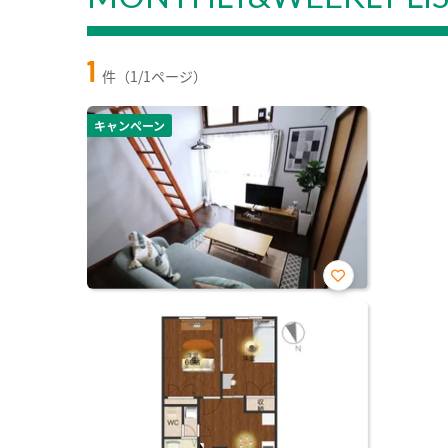
1
件（1/1ページ）
キャンペーン
お気
に入
り登
録