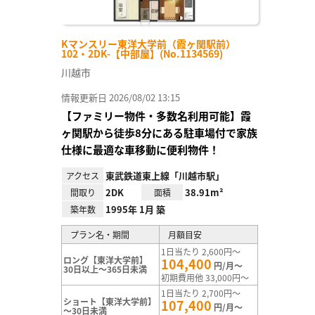
Kマンスリー東洋大学前（霞ヶ関駅前）
102・2DK-【中部屋】(No.1134569)
川越市
情報更新日 2026/08/02 13:15
【ファミリー物件・多数名利用可能】霞
ヶ関駅から徒歩8分にある駐車場付で家族
仕様に最適な車移動に便利物件！
東武鉄道東上線「川越市駅」
アクセス
2DK
38.91m²
間取り
面積
1995年 1月 築
築年数
プラン名・期間
月額目安
1日当たり 2,600円～
ロング【東洋大学前】
104,400
円/月～
30日以上～365日未満
初期費用他 33,000円～
1日当たり 2,700円～
ショート【東洋大学前】
107,400
円/月～
～30日未満