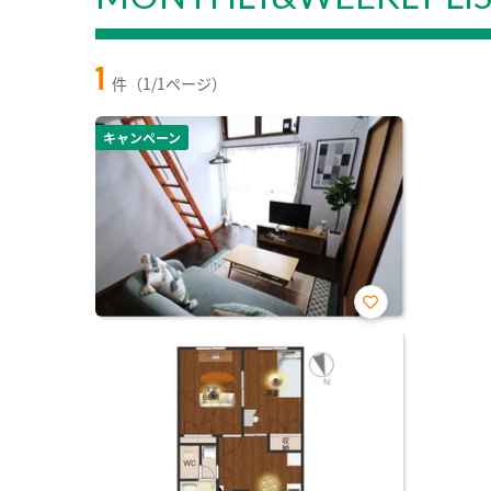
1
件（1/1ページ）
キャンペーン
お気
に入
り登
録