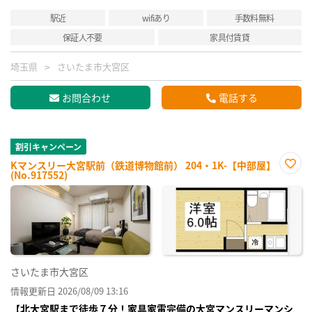
駅近
wifiあり
手数料無料
保証人不要
家具付賃貸
埼玉県
さいたま市大宮区
お問合わせ
電話する
割引キャンペーン
Kマンスリー大宮駅前（鉄道博物館前） 204・1K-【中部屋】
(No.917552)
お気
に入
り登
録
さいたま市大宮区
情報更新日 2026/08/09 13:16
【北大宮駅まで徒歩７分！家具家電完備の大宮マンスリーマンシ