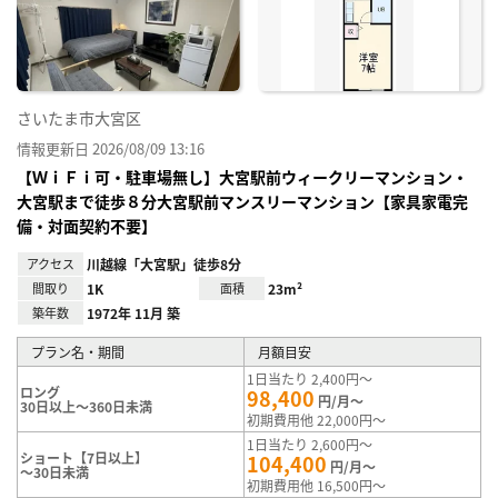
り登
録
さいたま市大宮区
情報更新日 2026/08/09 13:16
【ＷｉＦｉ可・駐車場無し】大宮駅前ウィークリーマンション・
大宮駅まで徒歩８分大宮駅前マンスリーマンション【家具家電完
備・対面契約不要】
アクセス
川越線「大宮駅」徒歩8分
間取り
1K
面積
23m²
築年数
1972年 11月 築
プラン名・期間
月額目安
1日当たり 2,400円～
ロング
98,400
円/月～
30日以上～360日未満
初期費用他 22,000円～
1日当たり 2,600円～
ショート【7日以上】
104,400
円/月～
～30日未満
初期費用他 16,500円～