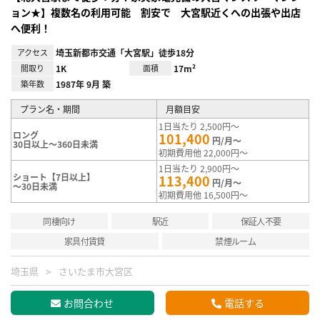
ョン★】複数名の利用可能 割安で 大宮駅近くへの出張や出店
へ便利！
アクセス
埼玉新都市交通「大宮駅」徒歩18分
間取り
1K
面積
17m²
築年数
1987年 9月 築
プラン名・期間
月額目安
1日当たり 2,500円～
ロング
101,400
円/月～
30日以上～360日未満
初期費用他 22,000円～
1日当たり 2,900円～
ショート【7日以上】
113,400
円/月～
～30日未満
初期費用他 16,500円～
同棲向け
駅近
保証人不要
家具付賃貸
禁煙ルーム
埼玉県
さいたま市大宮区
お問合わせ
電話する