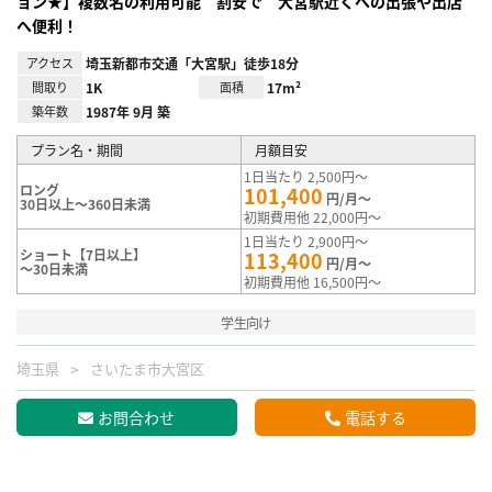
ョン★】複数名の利用可能 割安で 大宮駅近くへの出張や出店
へ便利！
アクセス
埼玉新都市交通「大宮駅」徒歩18分
間取り
1K
面積
17m²
築年数
1987年 9月 築
プラン名・期間
月額目安
1日当たり 2,500円～
ロング
101,400
円/月～
30日以上～360日未満
初期費用他 22,000円～
1日当たり 2,900円～
ショート【7日以上】
113,400
円/月～
～30日未満
初期費用他 16,500円～
学生向け
埼玉県
さいたま市大宮区
お問合わせ
電話する