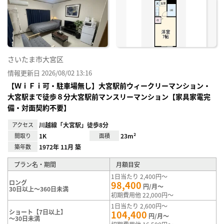
り登
録
さいたま市大宮区
情報更新日 2026/08/02 13:16
【ＷｉＦｉ可・駐車場無し】大宮駅前ウィークリーマンション・
大宮駅まで徒歩８分大宮駅前マンスリーマンション【家具家電完
備・対面契約不要】
アクセス
川越線「大宮駅」徒歩8分
間取り
1K
面積
23m²
築年数
1972年 11月 築
プラン名・期間
月額目安
1日当たり 2,400円～
ロング
98,400
円/月～
30日以上～360日未満
初期費用他 22,000円～
1日当たり 2,600円～
ショート【7日以上】
104,400
円/月～
～30日未満