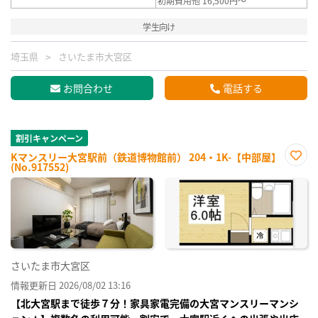
初期費用他 16,500円～
学生向け
埼玉県
さいたま市大宮区
お問合わせ
電話する
割引キャンペーン
Kマンスリー大宮駅前（鉄道博物館前） 204・1K-【中部屋】
(No.917552)
お気
に入
り登
録
さいたま市大宮区
情報更新日 2026/08/02 13:16
【北大宮駅まで徒歩７分！家具家電完備の大宮マンスリーマンシ