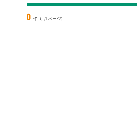
0
件（1/1ページ）