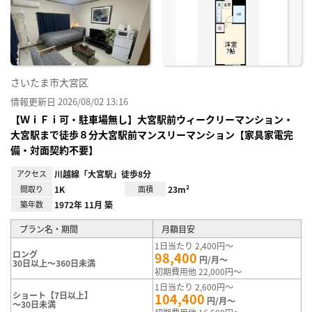
り登
録
さいたま市大宮区
情報更新日 2026/08/02 13:16
【ＷｉＦｉ可・駐車場無し】大宮駅前ウィークリーマンション・
大宮駅まで徒歩８分大宮駅前マンスリーマンション【家具家電完
備・対面契約不要】
アクセス
川越線「大宮駅」徒歩8分
間取り
1K
面積
23m²
築年数
1972年 11月 築
プラン名・期間
月額目安
1日当たり 2,400円～
ロング
98,400
円/月～
30日以上～360日未満
初期費用他 22,000円～
1日当たり 2,600円～
ショート【7日以上】
104,400
円/月～
～30日未満