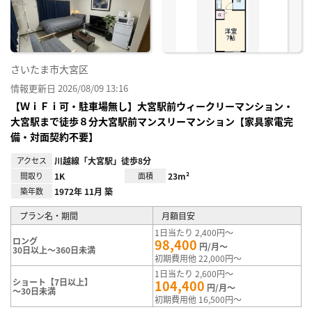
録
さいたま市大宮区
情報更新日 2026/08/09 13:16
【ＷｉＦｉ可・駐車場無し】大宮駅前ウィークリーマンション・
大宮駅まで徒歩８分大宮駅前マンスリーマンション【家具家電完
備・対面契約不要】
アクセス
川越線「大宮駅」徒歩8分
間取り
1K
面積
23m²
築年数
1972年 11月 築
プラン名・期間
月額目安
1日当たり 2,400円～
ロング
98,400
円/月～
30日以上～360日未満
初期費用他 22,000円～
1日当たり 2,600円～
ショート【7日以上】
104,400
円/月～
～30日未満
初期費用他 16,500円～