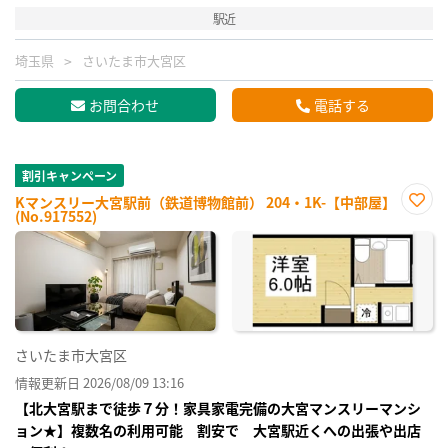
駅近
埼玉県
さいたま市大宮区
お問合わせ
電話する
割引キャンペーン
Kマンスリー大宮駅前（鉄道博物館前） 204・1K-【中部屋】
(No.917552)
お気
に入
り登
録
さいたま市大宮区
情報更新日 2026/08/09 13:16
【北大宮駅まで徒歩７分！家具家電完備の大宮マンスリーマンシ
ョン★】複数名の利用可能 割安で 大宮駅近くへの出張や出店