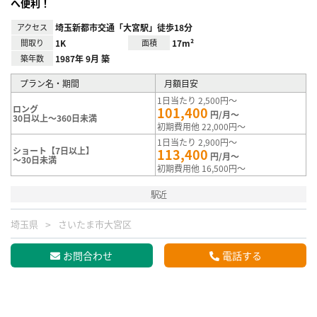
へ便利！
アクセス
埼玉新都市交通「大宮駅」徒歩18分
間取り
1K
面積
17m²
築年数
1987年 9月 築
プラン名・期間
月額目安
1日当たり 2,500円～
ロング
101,400
円/月～
30日以上～360日未満
初期費用他 22,000円～
1日当たり 2,900円～
ショート【7日以上】
113,400
円/月～
～30日未満
初期費用他 16,500円～
駅近
埼玉県
さいたま市大宮区
お問合わせ
電話する