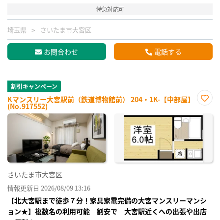
特急対応可
埼玉県
さいたま市大宮区
お問合わせ
電話する
割引キャンペーン
Kマンスリー大宮駅前（鉄道博物館前） 204・1K-【中部屋】
(No.917552)
お気
に入
り登
録
さいたま市大宮区
情報更新日 2026/08/09 13:16
【北大宮駅まで徒歩７分！家具家電完備の大宮マンスリーマンシ
ョン★】複数名の利用可能 割安で 大宮駅近くへの出張や出店