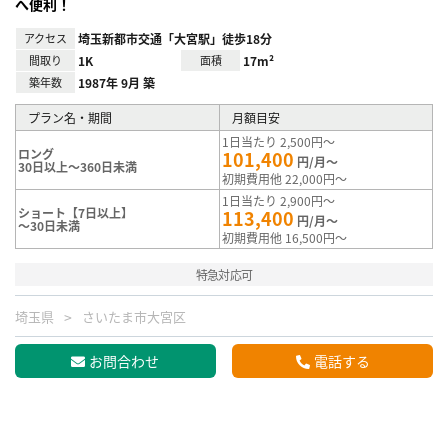
へ便利！
アクセス
埼玉新都市交通「大宮駅」徒歩18分
間取り
1K
面積
17m²
築年数
1987年 9月 築
プラン名・期間
月額目安
1日当たり 2,500円～
ロング
101,400
円/月～
30日以上～360日未満
初期費用他 22,000円～
1日当たり 2,900円～
ショート【7日以上】
113,400
円/月～
～30日未満
初期費用他 16,500円～
特急対応可
埼玉県
さいたま市大宮区
お問合わせ
電話する