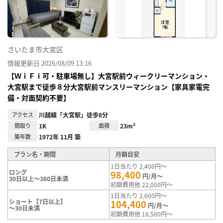
録
さいたま市大宮区
情報更新日 2026/08/09 13:16
【ＷｉＦｉ可・駐車場無し】大宮駅前ウィークリーマンション・
大宮駅まで徒歩８分大宮駅前マンスリーマンション【家具家電完
備・対面契約不要】
アクセス
川越線「大宮駅」徒歩8分
間取り
1K
面積
23m²
築年数
1972年 11月 築
プラン名・期間
月額目安
1日当たり 2,400円～
ロング
98,400
円/月～
30日以上～360日未満
初期費用他 22,000円～
1日当たり 2,600円～
ショート【7日以上】
104,400
円/月～
～30日未満
初期費用他 16,500円～