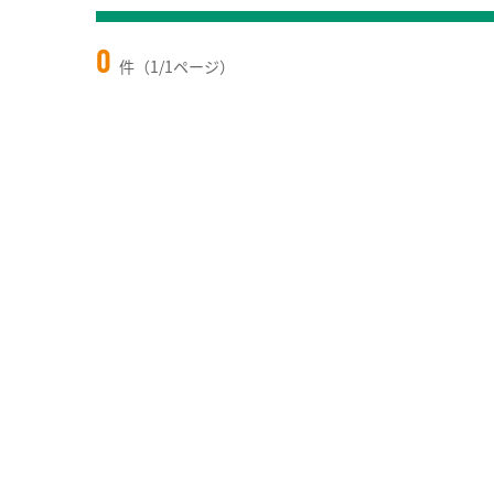
0
件（1/1ページ）