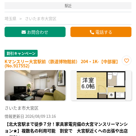
駅近
埼玉県
さいたま市大宮区
お問合わせ
電話する
割引キャンペーン
Kマンスリー大宮駅前（鉄道博物館前） 204・1K-【中部屋】
(No.917552)
お気
に入
り登
録
さいたま市大宮区
情報更新日 2026/08/09 13:16
【北大宮駅まで徒歩７分！家具家電完備の大宮マンスリーマンシ
ョン★】複数名の利用可能 割安で 大宮駅近くへの出張や出店