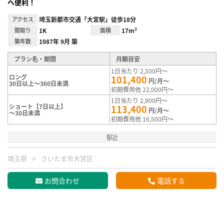
へ便利！
アクセス
埼玉新都市交通「大宮駅」徒歩18分
間取り
1K
面積
17m²
築年数
1987年 9月 築
プラン名・期間
月額目安
1日当たり 2,500円～
ロング
101,400
円/月～
30日以上～360日未満
初期費用他 22,000円～
1日当たり 2,900円～
ショート【7日以上】
113,400
円/月～
～30日未満
初期費用他 16,500円～
駅近
埼玉県
さいたま市大宮区
お問合わせ
電話する