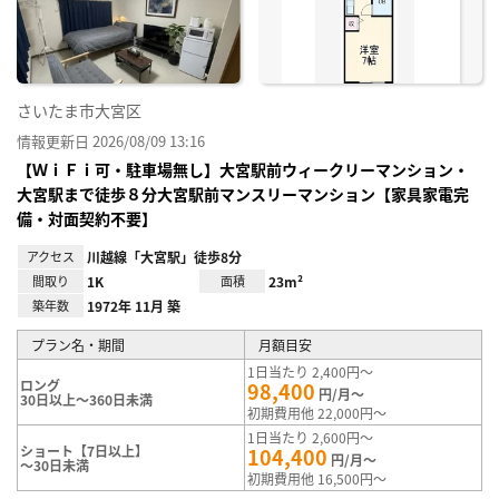
録
さいたま市大宮区
情報更新日 2026/08/09 13:16
【ＷｉＦｉ可・駐車場無し】大宮駅前ウィークリーマンション・
大宮駅まで徒歩８分大宮駅前マンスリーマンション【家具家電完
備・対面契約不要】
アクセス
川越線「大宮駅」徒歩8分
間取り
1K
面積
23m²
築年数
1972年 11月 築
プラン名・期間
月額目安
1日当たり 2,400円～
ロング
98,400
円/月～
30日以上～360日未満
初期費用他 22,000円～
1日当たり 2,600円～
ショート【7日以上】
104,400
円/月～
～30日未満
初期費用他 16,500円～