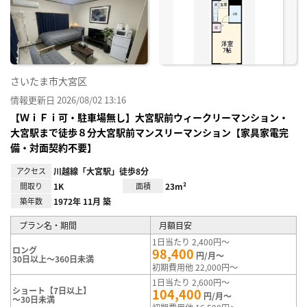
り登
録
さいたま市大宮区
情報更新日 2026/08/02 13:16
【ＷｉＦｉ可・駐車場無し】大宮駅前ウィークリーマンション・
大宮駅まで徒歩８分大宮駅前マンスリーマンション【家具家電完
備・対面契約不要】
アクセス
川越線「大宮駅」徒歩8分
間取り
1K
面積
23m²
築年数
1972年 11月 築
プラン名・期間
月額目安
1日当たり 2,400円～
ロング
98,400
円/月～
30日以上～360日未満
初期費用他 22,000円～
1日当たり 2,600円～
ショート【7日以上】
104,400
円/月～
～30日未満