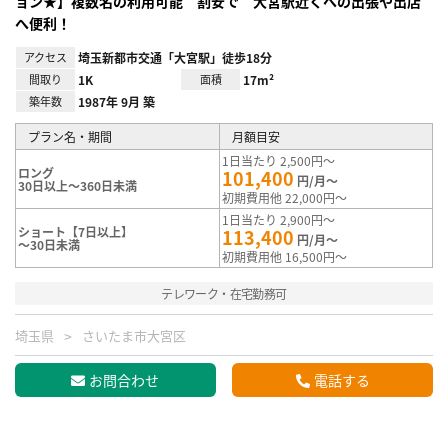
ョン★】複数名の利用可能 割安で 大宮駅近くへの出張や出店
へ便利！
アクセス
埼玉新都市交通「大宮駅」徒歩18分
間取り
1K
面積
17m²
築年数
1987年 9月 築
プラン名・期間
月額目安
1日当たり 2,500円～
ロング
101,400
円/月～
30日以上～360日未満
初期費用他 22,000円～
1日当たり 2,900円～
ショート【7日以上】
113,400
円/月～
～30日未満
初期費用他 16,500円～
テレワーク・在宅勤務可
埼玉県
さいたま市大宮区
お問合わせ
電話する