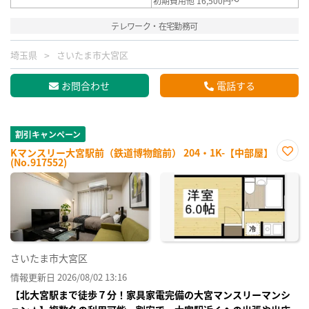
初期費用他 16,500円～
テレワーク・在宅勤務可
埼玉県
さいたま市大宮区
お問合わせ
電話する
割引キャンペーン
Kマンスリー大宮駅前（鉄道博物館前） 204・1K-【中部屋】
(No.917552)
お気
に入
り登
録
さいたま市大宮区
情報更新日 2026/08/02 13:16
【北大宮駅まで徒歩７分！家具家電完備の大宮マンスリーマンシ