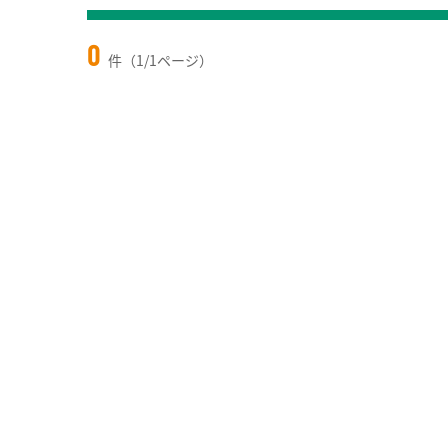
0
件（1/1ページ）