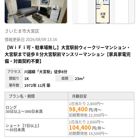
録
さいたま市大宮区
情報更新日 2026/08/09 13:16
【ＷｉＦｉ可・駐車場無し】大宮駅前ウィークリーマンション・
大宮駅まで徒歩８分大宮駅前マンスリーマンション【家具家電完
備・対面契約不要】
アクセス
川越線「大宮駅」徒歩8分
間取り
1K
面積
23m²
築年数
1972年 11月 築
プラン名・期間
月額目安
1日当たり 2,400円～
ロング
98,400
円/月～
30日以上～360日未満
初期費用他 22,000円～
1日当たり 2,600円～
ショート【7日以上】
104,400
円/月～
～30日未満
初期費用他 16,500円～