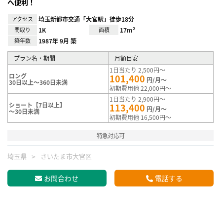
へ便利！
アクセス
埼玉新都市交通「大宮駅」徒歩18分
間取り
1K
面積
17m²
築年数
1987年 9月 築
プラン名・期間
月額目安
1日当たり 2,500円～
ロング
101,400
円/月～
30日以上～360日未満
初期費用他 22,000円～
1日当たり 2,900円～
ショート【7日以上】
113,400
円/月～
～30日未満
初期費用他 16,500円～
特急対応可
埼玉県
さいたま市大宮区
お問合わせ
電話する