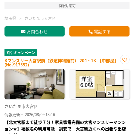
特急対応可
埼玉県
さいたま市大宮区
お問合わせ
電話する
割引キャンペーン
Kマンスリー大宮駅前（鉄道博物館前） 204・1K-【中部屋】
(No.917552)
お気
に入
り登
録
さいたま市大宮区
情報更新日 2026/08/09 13:16
【北大宮駅まで徒歩７分！家具家電完備の大宮マンスリーマンシ
ョン★】複数名の利用可能 割安で 大宮駅近くへの出張や出店