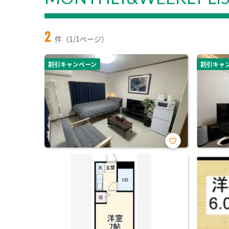
2
件（1/1ページ）
割引キャンペーン
割引キャ
お気
に入
り登
録