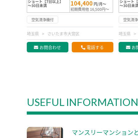
ショート【7日以上】
ショート【
104,400
円/月～
～30日未満
～30日未
初期費用他 16,500円～
空気清浄機付
空気清
埼玉県
さいたま市大宮区
埼玉県
お問合わせ
電話する
お
USEFUL INFORMATIO
マンスリーマンション