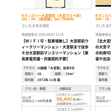
Kマンスリー大宮駅前（大宮マルイ前）
Kマンス
201・1K-【角部屋】(No.796885)
204・1K
さいたま市大宮区
さいたま
情報更新日 2026/08/02 13:16
情報更新日 20
【ＷｉＦｉ可・駐車場無し】大宮駅前ウ
【北大宮
ィークリーマンション・大宮駅まで徒歩
の大宮マ
８分大宮駅前マンスリーマンション【家
の利用可
具家電完備・対面契約不要】
張や出店
川越線「大宮駅」徒歩8分
アクセス
アクセス
1K
23m²
間取り
面積
間取り
1972年 11月 築
築年数
築年数
プラン名・期間
月額目安
プラン名
1日当たり 2,400円～
ロング
ロング
98,400
円/月～
30日以上～360日未満
30日以上～
初期費用他 22,000円～
1日当たり 2,600円～