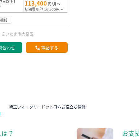
7日以上】
113,400
円/月～
満
初期費用他 16,500円～
浄機付
さいたま市大宮区
問合わせ
電話する
N
埼玉ウィークリードットコムお役立ち情報
とは？
お支