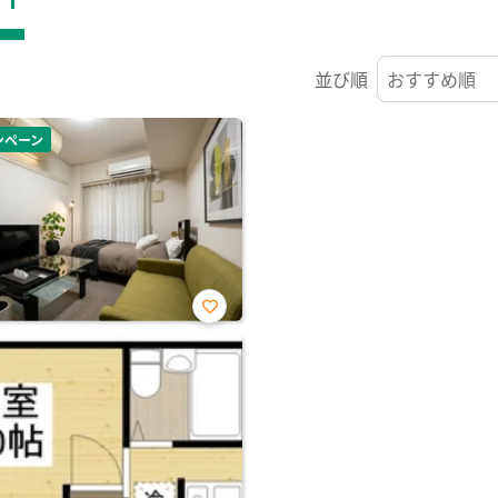
並び順
ンペーン
お気
に入
り登
録