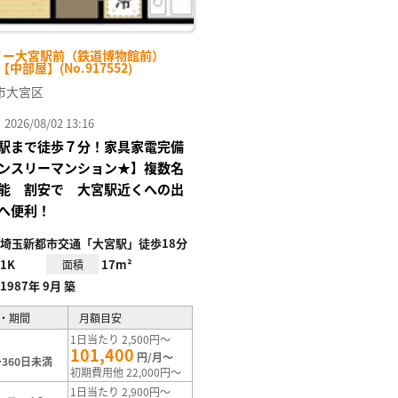
リー大宮駅前（鉄道博物館前）
-【中部屋】(No.917552)
市大宮区
26/08/02 13:16
駅まで徒歩７分！家具家電完備
ンスリーマンション★】複数名
能 割安で 大宮駅近くへの出
へ便利！
埼玉新都市交通「大宮駅」徒歩18分
1K
17m²
面積
1987年 9月 築
・期間
月額目安
1日当たり 2,500円～
101,400
円/月～
360日未満
初期費用他 22,000円～
1日当たり 2,900円～